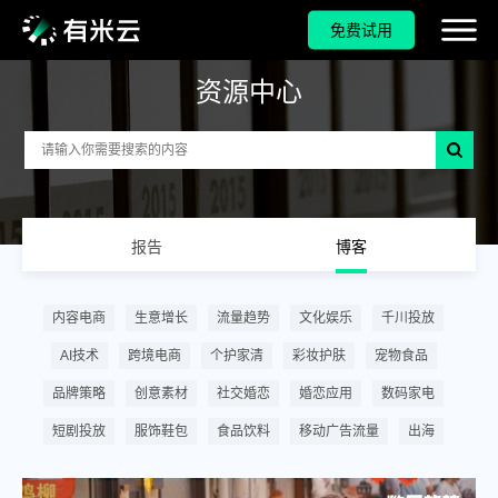
免费试用
资源中心
报告
博客
内容电商
生意增长
流量趋势
文化娱乐
千川投放
AI技术
跨境电商
个护家清
彩妆护肤
宠物食品
品牌策略
创意素材
社交婚恋
婚恋应用
数码家电
短剧投放
服饰鞋包
食品饮料
移动广告流量
出海