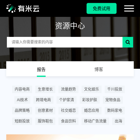
免费试用
资源中心
报告
博客
内容电商
生意增长
流量趋势
文化娱乐
千川投放
AI技术
跨境电商
个护家清
彩妆护肤
宠物食品
品牌策略
创意素材
社交婚恋
婚恋应用
数码家电
短剧投放
服饰鞋包
食品饮料
移动广告流量
出海