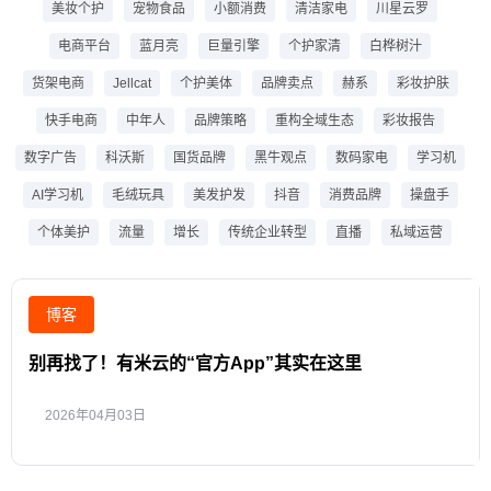
美妆个护
宠物食品
小额消费
清洁家电
川星云罗
电商平台
蓝月亮
巨量引擎
个护家清
白桦树汁
货架电商
Jellcat
个护美体
品牌卖点
赫系
彩妆护肤
快手电商
中年人
品牌策略
重构全域生态
彩妆报告
数字广告
科沃斯
国货品牌
黑牛观点
数码家电
学习机
AI学习机
毛绒玩具
美发护发
抖音
消费品牌
操盘手
个体美护
流量
增长
传统企业转型
直播
私域运营
博客
别再找了！有米云的“官方App”其实在这里
2026年04月03日