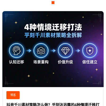
博客
抖音千川素材策略怎么做？乎刻沐浴露的4种情境迁移打